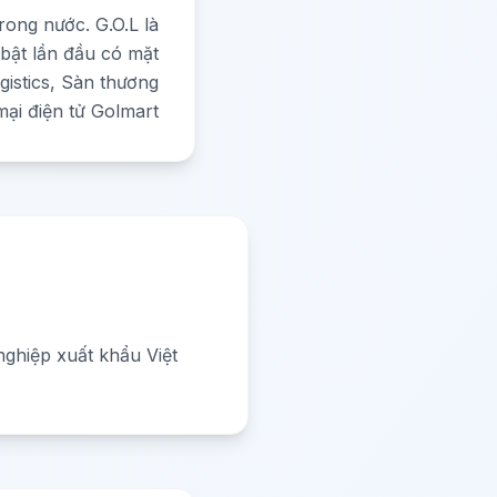
trong nước. G.O.L là
 bật lần đầu có mặt
gistics, Sàn thương
mại điện tử Golmart
nghiệp xuất khẩu Việt