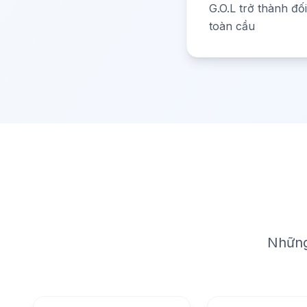
G.O.L trở thành đố
toàn cầu
Những