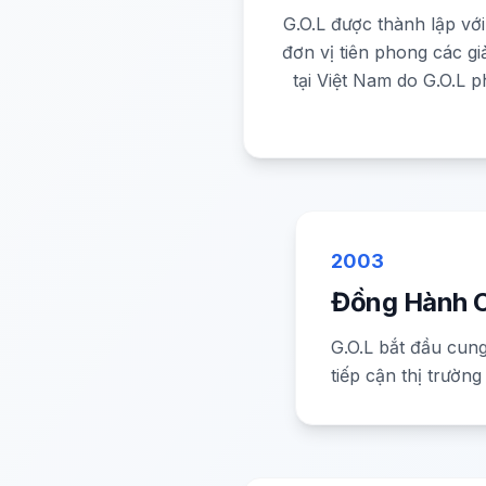
G.O.L được thành lập với
đơn vị tiên phong các gi
tại Việt Nam do G.O.L p
2003
Đồng Hành C
G.O.L bắt đầu cung
tiếp cận thị trường