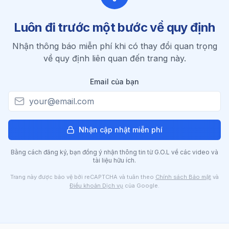
sớm 48 giờ trước deadline để có buffer xử lý
lỗi nếu có.
Luôn đi trước một bước về quy định
Nhận thông báo miễn phí khi có thay đổi quan trọng
về quy định liên quan đến trang này.
Email của bạn
Nhận cập nhật miễn phí
Bằng cách
đăng ký
, bạn đồng ý nhận thông tin từ G.O.L về các video và
tài liệu hữu ích.
Trang này được bảo vệ bởi reCAPTCHA và tuân theo
Chính sách Bảo mật
và
Điều khoản Dịch vụ
của Google.