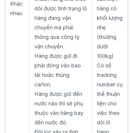
Khác
dõi được tình trạng lô
hàng có
nhau
hàng đang vận
khối lượng
chuyển mà phải
nhẹ
thông qua công ty
(thường
vận chuyển.
dưới
Hàng được gửi đi
100kg)
phải đóng vào bao
Có số
tải hoặc thùng
tracking
carton.
number cụ
Hàng được gửi đến
thể thuận
nước nào thì sẽ phụ
tiện cho
thuộc vào hãng bay
việc theo
đến nước đó.
dõi lô
Đôi lúc xảy ra tình
hàng.