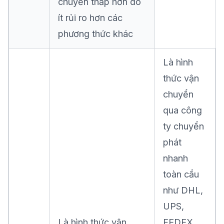
chuyển thấp hơn do
ít rủi ro hơn các
phương thức khác
Là hình
thức vận
chuyển
qua công
ty chuyển
phát
nhanh
toàn cầu
như DHL,
UPS,
Là hình thức vận
FEDEX,