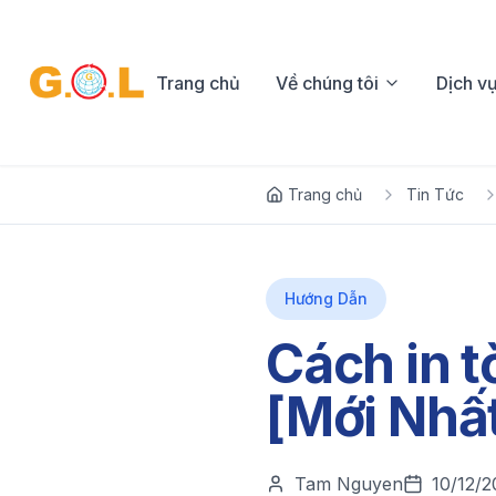
Trang chủ
Về chúng tôi
Dịch v
Trang chủ
Tin Tức
Hướng Dẫn
Cách in t
[Mới Nhấ
Tam Nguyen
10/12/2