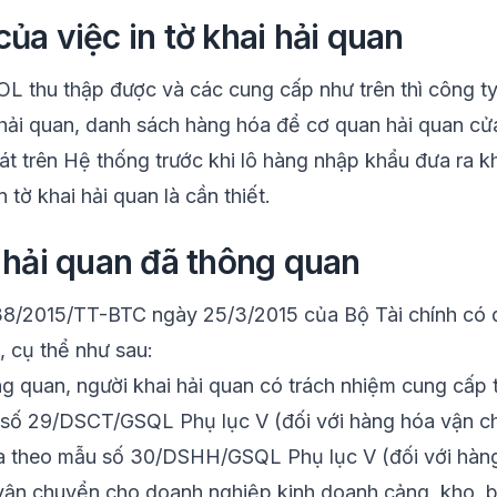
ủa việc in tờ khai hải quan
OL
thu thập được và các cung cấp như trên thì công 
i hải quan, danh sách hàng hóa để cơ quan hải quan cử
t trên Hệ thống trước khi lô hàng nhập khẩu đưa ra kh
 tờ khai hải quan là cần thiết.
i hải quan đã thông quan
 38/2015/TT-BTC ngày 25/3/2015 của Bộ Tài chính có q
, cụ thể như sau:
ng quan, người khai hải quan có trách nhiệm cung cấp t
 số 29/DSCT/GSQL Phụ lục V (đối với hàng hóa vận c
a theo mẫu số 30/DSHH/GSQL Phụ lục V (đối với hàn
vận chuyển cho doanh nghiệp kinh doanh cảng, kho, bã