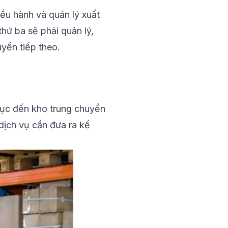
iều hành và
quản lý xuất
ứ ba sẽ phải quản lý,
uyển tiếp theo.
 tục đến kho trung chuyển
 dịch vụ cần đưa ra kế
.