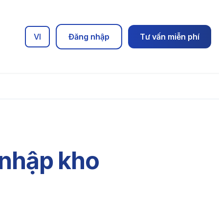
VI
Đăng nhập
Tư vấn miễn phí
 nhập kho