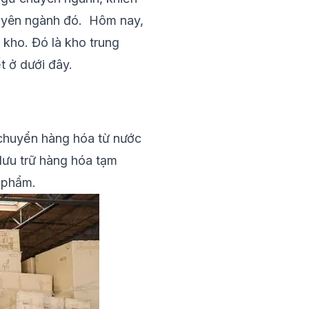
huyên ngành đó. Hôm nay,
i kho. Đó là
kho trung
ết ở dưới đây.
 chuyển hàng hóa từ nước
lưu trữ hàng hóa tạm
n phẩm.