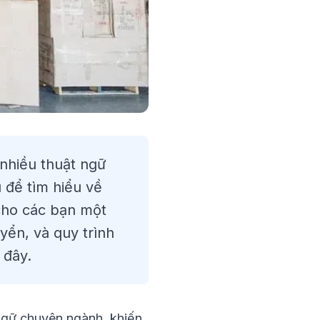
 nhiều thuật ngữ
 để tìm hiểu về
cho các bạn một
yển, và quy trình
i đây.
 ngữ chuyên ngành, khiến