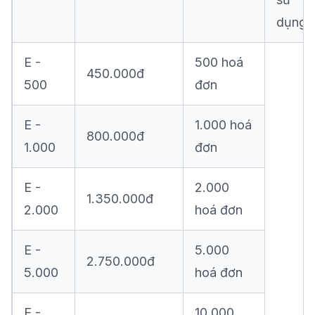
dụng
E -
500 hoá
450.000đ
500
đơn
E -
1.000 hoá
800.000đ
1.000
đơn
E -
2.000
1.350.000đ
2.000
hoá đơn
E -
5.000
2.750.000đ
5.000
hoá đơn
E -
10.000