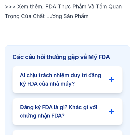
>>> Xem thêm:
FDA Thực Phẩm Và Tầm Quan
Trọng Của Chất Lượng Sản Phẩm
Các câu hỏi thường gặp về
Mỹ FDA
Ai chịu trách nhiệm duy trì đăng
ký FDA của nhà máy?
Nhà máy là đơn vị chịu trách nhiệm
Đăng ký FDA là gì? Khác gì với
chính duy trì và làm mới đăng ký FDA.
chứng nhận FDA?
U.S. Agent hỗ trợ quản lý và liên lạc
với FDA.
Áp dụng cho nhà sản xuất, chế biến,