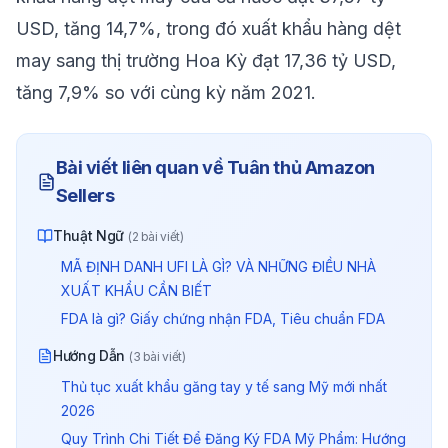
USD, tăng 14,7%, trong đó xuất khẩu hàng dệt
may sang thị trường Hoa Kỳ đạt 17,36 tỷ USD,
tăng 7,9% so với cùng kỳ năm 2021.
Bài viết liên quan về
Tuân thủ Amazon
Sellers
Thuật Ngữ
(
2
bài viết)
MÃ ĐỊNH DANH UFI LÀ GÌ? VÀ NHỮNG ĐIỀU NHÀ
XUẤT KHẨU CẦN BIẾT
FDA là gì? Giấy chứng nhận FDA, Tiêu chuẩn FDA
Hướng Dẫn
(
3
bài viết)
Thủ tục xuất khẩu găng tay y tế sang Mỹ mới nhất
2026
Quy Trình Chi Tiết Để Đăng Ký FDA Mỹ Phẩm: Hướng