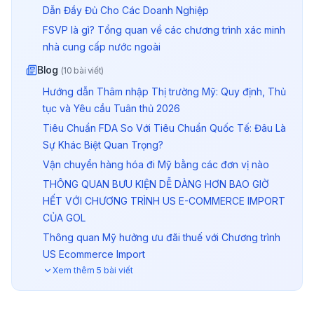
Dẫn Đầy Đủ Cho Các Doanh Nghiệp
FSVP là gì? Tổng quan về các chương trình xác minh
nhà cung cấp nước ngoài
Blog
(
10
bài viết)
Hướng dẫn Thâm nhập Thị trường Mỹ: Quy định, Thủ
tục và Yêu cầu Tuân thủ 2026
Tiêu Chuẩn FDA So Với Tiêu Chuẩn Quốc Tế: Đâu Là
Sự Khác Biệt Quan Trọng?
Vận chuyển hàng hóa đi Mỹ bằng các đơn vị nào
THÔNG QUAN BƯU KIỆN DỄ DÀNG HƠN BAO GIỜ
HẾT VỚI CHƯƠNG TRÌNH US E-COMMERCE IMPORT
CỦA GOL
Thông quan Mỹ hưởng ưu đãi thuế với Chương trình
US Ecommerce Import
Các mặt hàng xuất khẩu sang Mỹ phổ biến từ Việt N
Xem thêm
5
bài viết