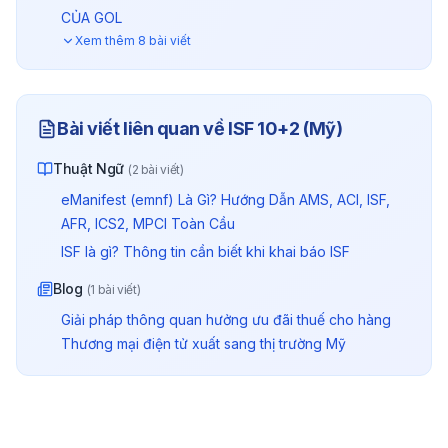
CỦA GOL
Thông quan Mỹ hưởng ưu đãi thuế với Chương trình
Xem thêm
8
bài viết
Bài viết liên quan về
ISF 10+2 (Mỹ)
Thuật Ngữ
(
2
bài viết)
eManifest (emnf) Là Gì? Hướng Dẫn AMS, ACI, ISF,
AFR, ICS2, MPCI Toàn Cầu
ISF là gì? Thông tin cần biết khi khai báo ISF
Blog
(
1
bài viết)
Giải pháp thông quan hưởng ưu đãi thuế cho hàng
Thương mại điện tử xuất sang thị trường Mỹ