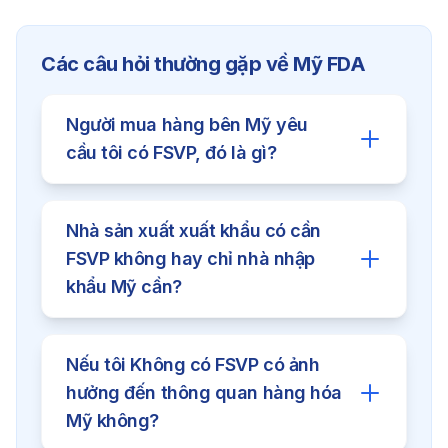
Các câu hỏi thường gặp về
Mỹ FDA
Người mua hàng bên Mỹ yêu
cầu tôi có FSVP, đó là gì?
Khi họ nhập khẩu hàng từ nước
Nhà sản xuất xuất khẩu có cần
ngoài, họ phải chịu trách nhiệm
FSVP không hay chỉ nhà nhập
chứng minh rằng sản phẩm đó tuân
khẩu Mỹ cần?
thủ quy định của FDA.
Họ cần Doanh nghiệp cung cấp tài
Doang nghiệp phải cung cấp thông
liệu chứng minh rằng doanh nghiệp
Nếu tôi Không có FSVP có ảnh
tin, hồ sơ an toàn thực phẩm cho nhà
đã có hệ thống kiểm soát an toàn
hưởng đến thông quan hàng hóa
nhập khẩu Mỹ để họ xây dựng FSVP
thực phẩm theo chuẩn FDA.
Mỹ không?
của họ.
G.O.L hỗ trợ tư vấn và lập hồ sơ FSVP