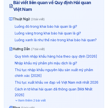
Bài viết liên quan về
Quy định Hải quan
Việt Nam
Thuật Ngữ
(
3
bài viết)
Luồng đỏ trong khai báo hải quan là gì?
Luồng vàng trong khai báo hải quan là gì?
Luồng xanh là như thế nào trong khai báo hải quan?
Hướng Dẫn
(
7
bài viết)
Quy trình nhập khẩu hàng hóa theo quy định [2026]
Nhập khẩu mỹ phẩm phi mậu dịch là gì?
Thủ tục nhập khẩu nguyên liệu sản xuất mỹ phẩm
chính xác [2026]
Thủ tục xuất khẩu xe đạp về Việt Nam mới nhất 2026
Cách in tờ khai hải quan đã thông quan [Mới Nhất
2026]
Hướng dẫn khai hải quan điện tử xuất khẩu với 8 bướ
Xem thêm
2
bài viết
Blog
(
3
bài viết)