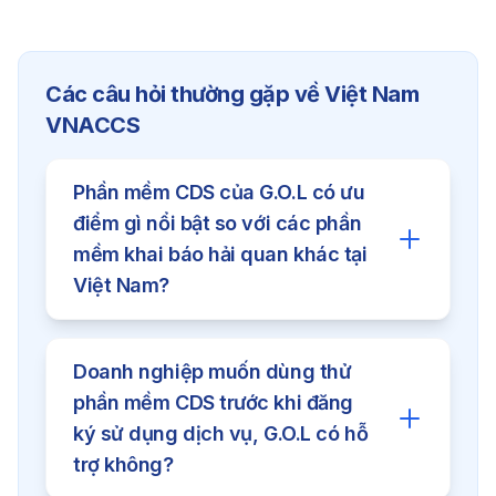
Các câu hỏi thường gặp về
Việt Nam
VNACCS
Phần mềm CDS của G.O.L có ưu
điểm gì nổi bật so với các phần
mềm khai báo hải quan khác tại
Việt Nam?
Phần mềm CDS đã phục vụ doanh
Doanh nghiệp muốn dùng thử
nghiệp xuất nhập khẩu tại Việt Nam hơn
phần mềm CDS trước khi đăng
20 năm, nổi bật ở 3 điểm chính: khả
ký sử dụng dịch vụ, G.O.L có hỗ
năng tích hợp với phần mềm hải quan
trợ không?
của 26 quốc gia (ở gói